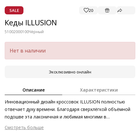
SALE
20
Кеды ILLUSION
51002000100
Чёрный
Нет в наличии
Эксклюзивно онлайн
Описание
Характеристики
Инновационный дизайн кроссовок ILLUSION полностью
отвечает духу времени. Благодаря сверхлёгкой объёмной
подошве эта лаконичная и любимая многими в
повседневности пара стала образцом комфорта.
Смотреть больше
Гармоничное сочетание материалов и лаконичный силуэт с
Внешний материал
Гладкая кожа
отсылкой к спорт-шику станут прекрасным дополнением к