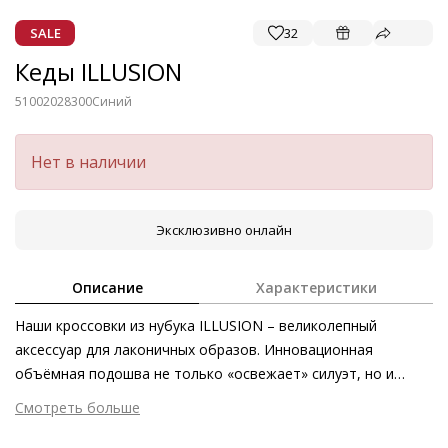
SALE
32
Кеды ILLUSION
51002028300
Синий
Нет в наличии
Эксклюзивно онлайн
Описание
Характеристики
Наши кроссовки из нубука ILLUSION – великолепный
аксессуар для лаконичных образов. Инновационная
объёмная подошва не только «освежает» силуэт, но и
обеспечивает максимальный комфорт. Ещё одна причина
Смотреть больше
влюбиться в наши спортивные модели: замшевые кроссовки
Внешний материал
Велюровая кожа
изготовлены в Европе на экологически безопасном