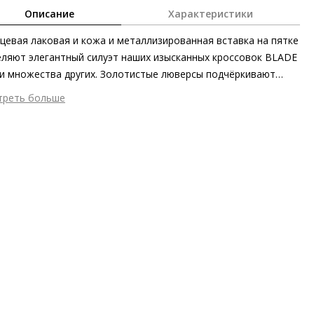
Описание
Характеристики
цевая лаковая и кожа и металлизированная вставка на пятке
ляют элегантный силуэт наших изысканных кроссовок BLADE
и множества других. Золотистые люверсы подчёркивают
инальность дизайна. Рифлёная подошва из частично
треть больше
работанных материалов добавляет модели динамичности.
шний материал
Лаковая кожа
ащая» кожаная подкладка и съёмные стельки также
тренний материал
Натуральная кожа
ышают уровень комфорта.
ериал
Блестящая лакированная кожа телёнка
ериал подошвы
Синтетический полимер
ота каблука
35 мм
 каблука
Без каблука
ма мыса
Круглый
 застежки
Шнуровка
т фурнитуры
Белый, Золотистый
он
Весна/лето
ана изготовления
Босния и Герцеговина
а
Повседневный стиль, Спортивный стиль, Эксклюзивно