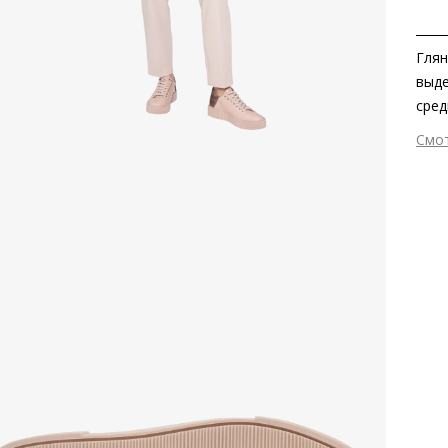
Глян
выде
сред
ориг
Смо
пере
Вне
«Дыш
Вну
пов
Мат
Мат
Выс
Тип
Фор
Вид
Цве
Сез
Стр
Тем