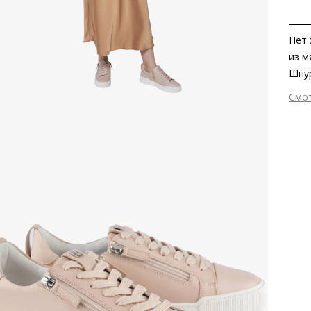
Нет 
из м
Шнур
дина
Смо
удоб
Вне
мето
Вну
всё.
Мат
кожа
мат
мини
Мат
умес
Выс
Тип
Фор
Вид
Цве
Заб
вкла