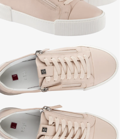
мате
Grou
Сез
Стр
Тем