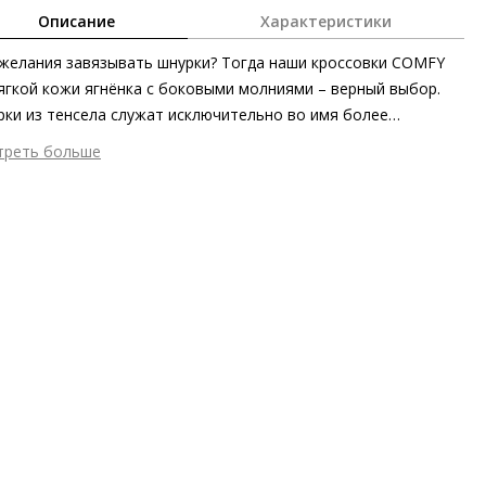
Описание
Характеристики
желания завязывать шнурки? Тогда наши кроссовки COMFY
ягкой кожи ягнёнка с боковыми молниями – верный выбор.
ки из тенсела служат исключительно во имя более
мичного и спортивного силуэта. С такими невероятно
треть больше
ными и универсальными кедами, изготовленными этичными
шний материал
Гладкая кожа
дами на экологически безопасном производстве, сочетается
тренний материал
Натуральная кожа
 О дополнительном комфорте также заботятся «дышащая»
ериал
Изысканная кожа ягнёнка первоклассного качества с
ная подкладка и съёмные стельки. Благодаря
овым финишем
малистичному сдержанному дизайну эта модель будет
ериал подошвы
Синтетический полимер
тно смотреться во множестве образов.
ота каблука
35 мм
 каблука
Без каблука
ма мыса
Круглый
 застежки
Молния, Шнуровка
т фурнитуры
Розовый, Серебристый
ота об окружающей среде
Материалы подкладки и
дных стелек отмечены сертификатами Leather Working Group,