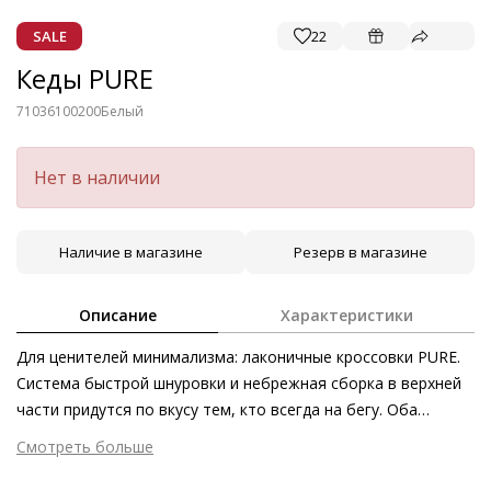
SALE
22
Кеды PURE
71036100200
Белый
Нет в наличии
Наличие в магазине
Резерв в магазине
Описание
Характеристики
Для ценителей минимализма: лаконичные кроссовки PURE.
Система быстрой шнуровки и небрежная сборка в верхней
части придутся по вкусу тем, кто всегда на бегу. Оба
элемента задают тон всему дизайну, однако они также
Смотреть больше
позволяют сэкономить время – ведь благодаря ним
Внешний материал
Гладкая кожа
кроссовки можно легко снять и быстро надеть. Данная