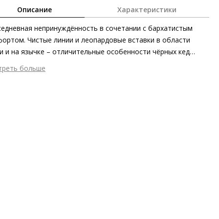
Описание
Характеристики
едневная непринуждённость в сочетании с бархатистым
ортом. Чистые линии и леопардовые вставки в области
и и на язычке – отличительные особенности чёрных кед
. Чрезвычайно мягкая и приятная на ощупь кожа выступает
треть больше
честве блистательного акцента. Безупречная посадка,
шний материал
Гладкая кожа
ная подкладка, а также подошва с защитой от скольжения
тренний материал
Натуральная кожа
печивают оптимальный комфорт. Кеды Högl изготовлены
ериал
Крайне мягкая кожа ягнёнка с глянцевым финишем;
ными методами на экологически безопасном производстве в
 с леопардовым принтом
пе.
ериал подошвы
Резиновая подошва с защитой от
льжения
ота каблука
15 мм
 каблука
Без каблука
ма мыса
Круглый
 застежки
Шнуровка
ота об окружающей среде
Материалы верха, подкладки и
дных стелек отмечены сертификатами Leather Working Group