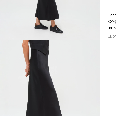
Повс
комф
пятк
MATS
Смо
в ка
Вне
кожа
Вну
обес
Мат
этич
Ворс
Евро
Мат
ско
Выс
Тип
Фор
Вид
Заб
вкла