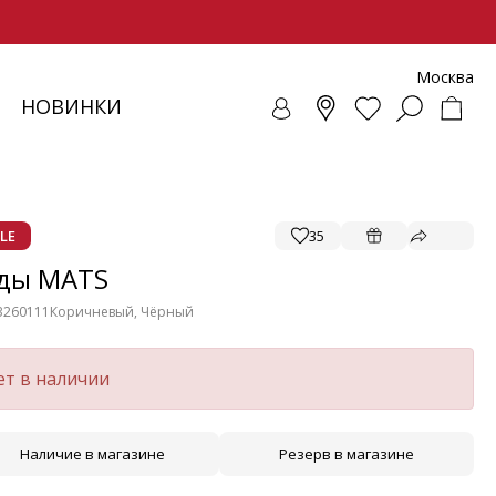
Москва
НОВИНКИ
СОВКИ
ЕНЧИ
СУАРЫ
ОЛЛЕКЦИЯ
ЛОФЕРЫ
РЕМНИ
ВЕТРОВКИ
SALE - ОБУВЬ
ЛЕТНИЕ МОДЕЛИ
БАЛЕТКИ И ЛОФЕРЫ
LE
35
ды MATS
3260111
Коричневый, Чёрный
ет в наличии
Наличие в магазине
Резерв в магазине