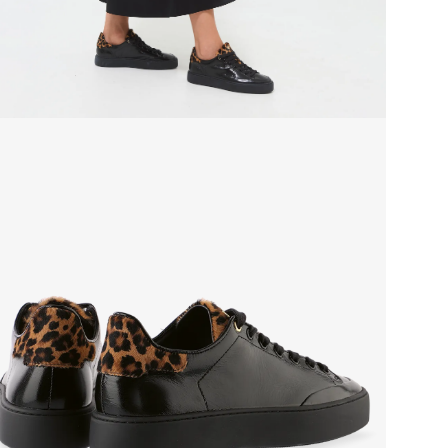
Сез
Стр
Тем