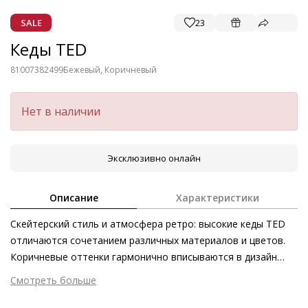
SALE
23
Кеды TED
81007382499
Бежевый, Коричневый
Нет в наличии
Эксклюзивно онлайн
Описание
Характеристики
Скейтерский стиль и атмосфера ретро: высокие кеды TED
отличаются сочетанием различных материалов и цветов.
Коричневые оттенки гармонично вписываются в дизайн
Högl, дополненный светлой подошвой. Молния в боковой
Смотреть больше
части в качестве дополнения к шнуровке позволяет легко
Внешний материал
Велюровая кожа
снимать и надевать обувь. Об идеальной посадке и