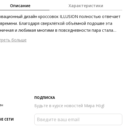
Описание
Характеристики
вационный дизайн кроссовок ILLUSION полностью отвечает
 времени. Благодаря сверхлёгкой объёмной подошве эта
ничная и любимая многими в повседневности пара стала
нным образцом комфорта. Этичный и экологически
треть больше
пасный способ производства в Европе также не может
шний материал
Гладкая кожа
ться незамеченным. Наряду с классическим чёрным цветом и
тренний материал
Натуральная кожа
оничным кремовым оттенком модель также эффектно
ериал
Изысканная кожа ягнёнка первоклассного качества с
ядит в пудровой гамме.
овым финишем
ериал подошвы
Чрезвычайно лёгкая резиновая подошва с
той от скольжения
ота каблука
35 мм
 каблука
Сплошная платформа
ПОДПИСКА
ма мыса
Круглый
ин
Будьте в курсе новостей Мира Högl
 застежки
Шнуровка (резинка)
ота об окружающей среде
Материал подкладки/стельки
Е СЕТИ
мечен бронзовым сертификатом LEATHER WORKING GROUP),