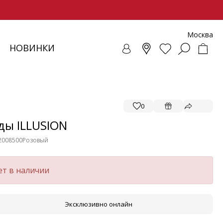
Москва
НОВИНКИ
СОВКИ
ЕНЧИ
СУАРЫ
ОЛЛЕКЦИЯ
ЛОФЕРЫ
РЕМНИ
ВЕТРОВКИ
SALE - ОБУВЬ
ЛЕТНИЕ МОДЕЛИ
БАЛЕТКИ И ЛОФЕРЫ
0
ды ILLUSION
2008500
Розовый
ет в наличии
Эксклюзивно онлайн