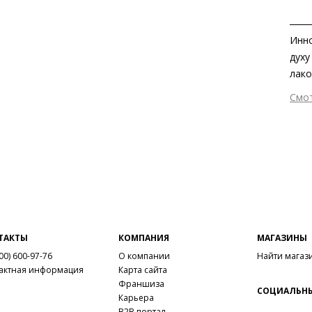
Инно
духу
лако
исти
Смо
безо
Вне
оста
Вну
лак
Мат
выгл
мат
Мат
защи
Выс
Тип
ТАКТЫ
КОМПАНИЯ
МАГАЗИНЫ
Фор
00) 600-97-76
О компании
Найти магаз
Вид
актная информация
Карта сайта
Заб
Франшиза
СОЦИАЛЬНЫ
(от
Карьера
B2B портал