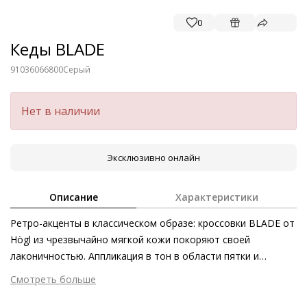
0
Кеды BLADE
91036066800
Серый
Нет в наличии
Эксклюзивно онлайн
Описание
Характеристики
Ретро-акценты в классическом образе: кроссовки BLADE от
Högl из чрезвычайно мягкой кожи покоряют своей
лаконичностью. Аппликация в тон в области пятки и
рифлёная подошва подчёркивают динамичность силуэта.
Смотреть больше
Серые кроссовки – необходимая база любого гардероба,
Внешний материал
Гладкая кожа
которая женственно смотрится с цветочными платьями