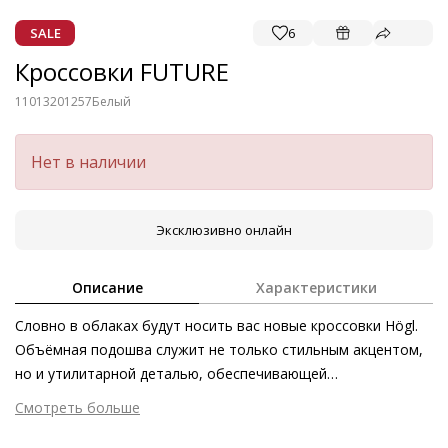
SALE
6
Кроссовки FUTURE
11013201257
Белый
Нет в наличии
Эксклюзивно онлайн
Описание
Характеристики
Словно в облаках будут носить вас новые кроссовки Högl.
Объёмная подошва служит не только стильным акцентом,
но и утилитарной деталью, обеспечивающей
дополнительный комфорт. Оживляют дизайн вставки из
Смотреть больше
металлизированной кожи и контрастные цвета. Кроссовки
Внешний материал
Гладкая кожа
из экологически чистой сертифицированной кожи ягнёнка