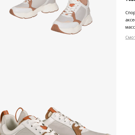
Спор
аксе
масс
изго
Смо
прои
Вне
Вну
Мат
мат
Мат
Выс
Тип
Фор
Вид
Заб
серт
мате
Grou