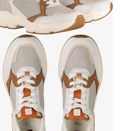
Сез
Стр
Осо