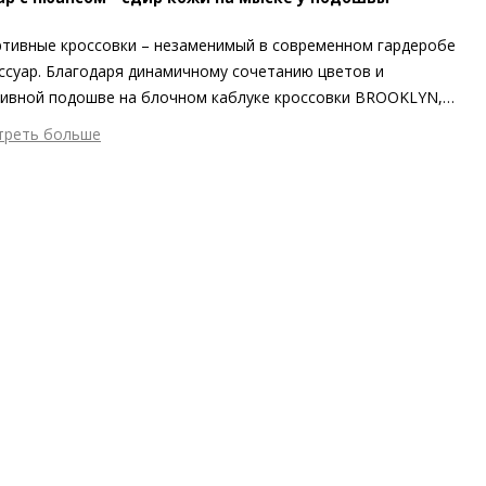
тивные кроссовки – незаменимый в современном гардеробе
ссуар. Благодаря динамичному сочетанию цветов и
ивной подошве на блочном каблуке кроссовки BROOKLYN,
товленные в Европе на экологически безопасном
треть больше
зводстве – пара крайне универсальная.
шний материал
Гладкая кожа
тренний материал
Текстиль
ериал
Изысканная кожа ягнёнка первоклассного качества с
овым финишем
ериал подошвы
Синтетический полимер
ота каблука
40 мм
 каблука
Блочный каблук
ма мыса
Круглый
 застежки
Шнуровка
ота об окружающей среде
Хлопковая подкладка отмечена
ификатом экологичности OEKO-TEX 100, сделано в ЕС,
риал верха отмечен золотым сертификатом Leather Working
p