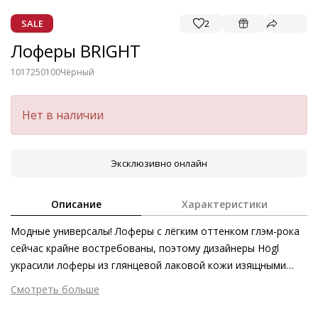
SALE
2
Лоферы BRIGHT
1017250100
Чёрный
Нет в наличии
Эксклюзивно онлайн
Описание
Характеристики
Модные универсалы! Лоферы с лёгким оттенком глэм-рока
сейчас крайне востребованы, поэтому дизайнеры Högl
украсили лоферы из глянцевой лаковой кожи изящными
заклёпками и массивной металлической пряжкой. Сложно
Смотреть больше
найти образ, в котором такая модель оказалась бы
Внешний материал
Лаковая кожа
неуместной, поэтому стильные женщины вовсю пользуются