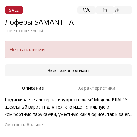
SALE
0
Лоферы SAMANTHA
31017100100
Чёрный
Нет в наличии
Эксклюзивно онлайн
Описание
Характеристики
Подыскиваете альтернативу кроссовкам? Модель BRAIDY –
идеальный вариант для тех, кто ищет стильную и
комфортную пару обуви, уместную как в офисе, так и за его
пределами – например, на встрече с друзьями. Изящное
Смотреть больше
плетение из чрезвычайно мягкой и экологически
Внешний материал
Гладкая кожа
безопасной кожи наппа, которая приятно принимает форму