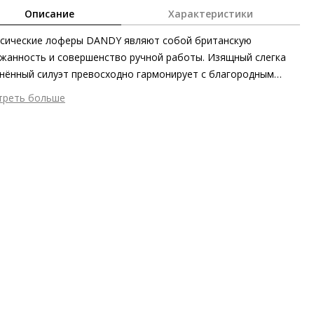
Описание
Характеристики
сические лоферы DANDY являют собой британскую
жанность и совершенство ручной работы. Изящный слегка
нённый силуэт превосходно гармонирует с благородным
ком кожи ягнёнка, а объёмная декоративная цепь выступает
треть больше
честве стильного акцента. Модель великолепно и крайне
шний материал
Гладкая кожа
ктно сочетается с брюками и юбками.
тренний материал
Натуральная кожа
ериал
Мягкая кожа ягнёнка с лаковым фольгированием
ериал подошвы
Синтетический полимер
ота каблука
20 мм
 каблука
Блочный каблук
ма мыса
Квадратный
 застежки
Без застёжки
он
Осень/зима
ана изготовления
Венгрия
а
Эксклюзивно онлайн, Деловой стиль