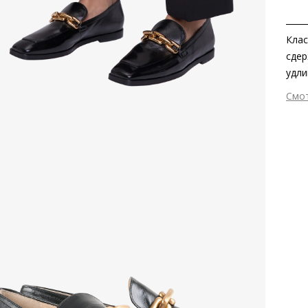
Клас
сдер
удли
блес
Смо
в ка
Вне
эффе
Вну
Мат
Мат
Выс
Тип
Фор
Вид
Сез
Стр
Тем