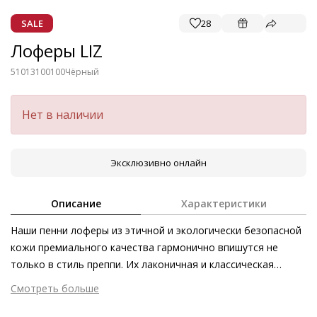
SALE
28
Лоферы LIZ
51013100100
Чёрный
Нет в наличии
Эксклюзивно онлайн
Описание
Характеристики
Наши пенни лоферы из этичной и экологически безопасной
кожи премиального качества гармонично впишутся не
только в стиль преппи. Их лаконичная и классическая
элегантность открывает двери в мир безграничных
Смотреть больше
стилистических возможностей. Наши лоферы LIZ на
Внешний материал
Гладкая кожа
кожаной подкладке одинаково хорошо сочетаются как с