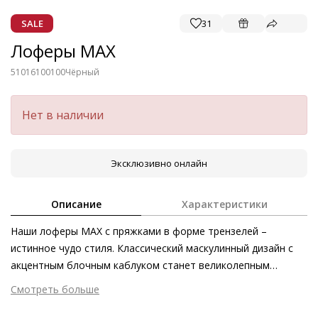
SALE
31
Лоферы MAX
51016100100
Чёрный
Нет в наличии
Эксклюзивно онлайн
Описание
Характеристики
Наши лоферы MAX с пряжками в форме трензелей –
истинное чудо стиля. Классический маскулинный дизайн с
акцентным блочным каблуком станет великолепным
дополнением к нарядам с широкими брюками и образам на
Смотреть больше
основе женственных платьев и юбок. Такая модель – по-
Внешний материал
Гладкая кожа
прежнему незаменимый аксессуар в этом сезоне.