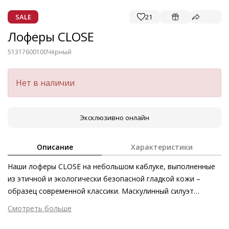
SALE
21
Лоферы CLOSE
51317600100
Чёрный
Нет в наличии
Эксклюзивно онлайн
Описание
Характеристики
Наши лоферы CLOSE на небольшом каблуке, выполненные
из этичной и экологически безопасной гладкой кожи –
образец современной классики. Маскулинный силуэт
модели классически элегантен и не подвержен влиянию
Смотреть больше
времени. Этим летом лоферы с трензелями празднуют своё
Внешний материал
Гладкая кожа
модное возвращение, поэтому такая эффектная пара в