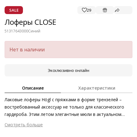
SALE
29
Лоферы CLOSE
51317643000
Синий
Нет в наличии
Эксклюзивно онлайн
Описание
Характеристики
Лаковые лоферы Högl с пряжками в форме трензелей –
востребованный аксессуар не только для классического
гардероба. Этим летом элегантные мюли в актуальном
сегодня стиле денди – аксессуар абсолютно необходимый,
Смотреть больше
особенно в комбинации со свободными струящимися
Внешний материал
Лаковая кожа
брюками. Классический дизайн вне времени с трензелями –