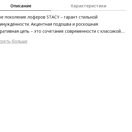
Описание
Характеристики
е поколение лоферов STACY – гарант стильной
инуждённости. Акцентная подошва и роскошная
ративная цепь – это сочетание современности с классикой.
ры, изготовленные этичными методами на экологически
треть больше
пасном производстве, вновь незаменимы в этом сезоне как в
шний материал
Лаковая кожа
зах на основе платьев, так и в нарядах с джинсами, а в
тренний материал
Натуральная кожа
тании с классическими деловыми костюмами они также
ериал
Кожа телёнка с лакированной металлизированной
упят в качестве стильного контраста.
ерхностью
ериал подошвы
Лёгкая резиновая подошва с защитой от
льжения
ота каблука
40 мм
 каблука
Блочный каблук
ма мыса
Круглый
 застежки
Без застёжки
ота об окружающей среде
Материалы подкладки и
дных стелек отмечены сертификатами Leather Working Group,