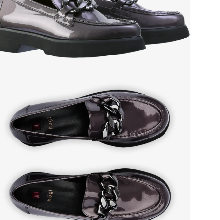
мате
Grou
Сез
Стр
Осо
Тем