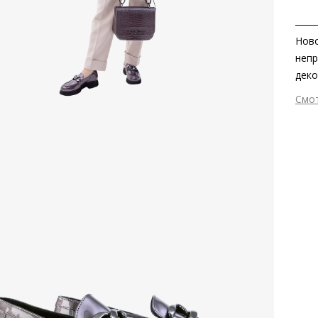
Ново
непр
деко
Лофе
Смо
безо
Вне
обра
Вну
соче
Мат
выст
пов
Мат
ско
Выс
Тип
Фор
Вид
Заб
вкла