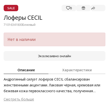
SALE
0
Лоферы CECIL
71016341800
Бежевый
Нет в наличии
Эксклюзивно онлайн
Описание
Характеристики
Андрогинный силуэт лоферов CECIL сбалансирован
женственными акцентами. Лаковая чёрная, кремовая или
бежевая кожа первоклассного качества, полученная
этичными методами на экологически безопасном
Смотреть больше
производстве, подчёркивает эффектность глянцевой
Внешний материал
Лаковая кожа
текстуры. Золотистый декоративный элемент выступает