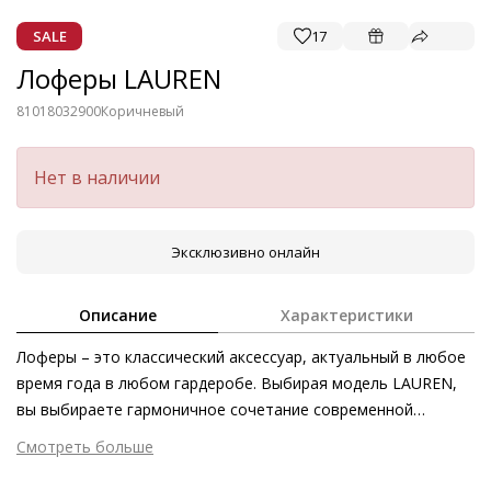
SALE
17
Лоферы LAUREN
81018032900
Коричневый
Нет в наличии
Эксклюзивно онлайн
Описание
Характеристики
Лоферы – это классический аксессуар, актуальный в любое
время года в любом гардеробе. Выбирая модель LAUREN,
вы выбираете гармоничное сочетание современной
элегантности и первоклассного комфорта. Акцентная
Смотреть больше
подошва и утончённый крой выступают в качестве
Внешний материал
Гладкая кожа
выразительных деталей. Квадратная форма носка также