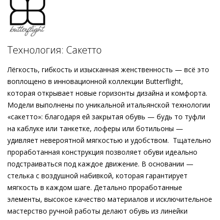
лёгких в мире. Невесомая конструкция адаптируется под
каждое движение стопы. Чрезвычайно мягкая кожа тёмно-
синего оттенка и золотистая пряжка в форме трензеля
подчёркивают классический силуэт, в то время как
Технология: Сакетто
акцентная подошва выступает в качестве динамичного
элемента. Модели Högl из коллекции Butterflight обладают
Лёгкость, гибкость и изысканная женственность — всё это
поразительной мягкостью и гибкостью – это та обувь,
воплощено в инновационной коллекции Butterflight,
которую вы едва ощущаете, а потому её не хочется
которая открывает новые горизонты дизайна и комфорта.
снимать.
Модели выполнены по уникальной итальянской технологии
«сакетто»: благодаря ей закрытая обувь — будь то туфли
на каблуке или танкетке, лоферы или ботильоны —
удивляет невероятной мягкостью и удобством. Тщательно
проработанная конструкция позволяет обуви идеально
подстраиваться под каждое движение. В основании —
стелька с воздушной набивкой, которая гарантирует
мягкость в каждом шаге. Детально проработанные
элементы, высокое качество материалов и исключительное
мастерство ручной работы делают обувь из линейки