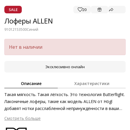
SALE
20
Лоферы ALLEN
91012153500
Синий
Нет в наличии
Эксклюзивно онлайн
Описание
Характеристики
Такая мягкость. Такая лёгкость. Это технология Butterflight.
Лаконичные лоферы, такие как модель ALLEN от Högl
добавят нотки расслабленной непринуждённости в ваши
летние образы. Кожаные лоферы, изготовленные этичными
Смотреть больше
методами на экологически безопасном производстве в
уникальной технике «сакетто», являются одними из самых