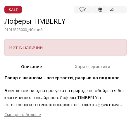
SALE
0
Лоферы TIMBERLY
91016323000_N
Синий
Нет в наличии
Описание
Характеристики
Товар с нюансом - потертости, разрыв на подошве.
Этим летом ни одна прогулка на природе не обойдётся без
классических топсайдеров. Лоферы TIMBERLY в
естественных оттенках покоряют не только эффектным
внешним видом, но и поразительной функциональностью.
Смотреть больше
Первоклассное качество кожи подчёркивает типичная для
Внешний материал
Гладкая кожа
данной модели шнуровка. Блочный каблук с акцентной
Внутренний материал
Натуральная кожа