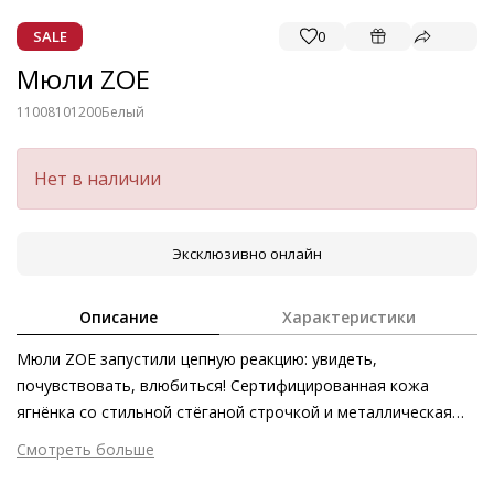
SALE
0
Мюли ZOE
11008101200
Белый
Нет в наличии
Эксклюзивно онлайн
Описание
Характеристики
Мюли ZOE запустили цепную реакцию: увидеть,
почувствовать, влюбиться! Сертифицированная кожа
ягнёнка со стильной стёганой строчкой и металлическая
цепочка подчёркивают лаконичность этой
Смотреть больше
экстравагантной, на первый взгляд, модели. О
Внешний материал
Гладкая кожа
первоклассном комфорте позаботятся лёгкая подошва и