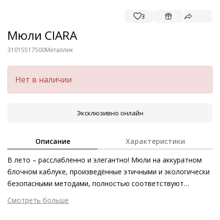
3
Мюли CIARA
31015517500
Металлик
Нет в наличии
Эксклюзивно онлайн
Описание
Характеристики
В лето – расслабленно и элегантно! Мюли на аккуратном
блочном каблуке, произведённые этичными и экологически
безопасными методами, полностью соответствуют
данному требованию. Мерцающие переливы мягкой кожи
Смотреть больше
ягнёнка великолепно дополнят летние образы. Благодаря
Внешний материал
Металлизированная кожа
лаконичному дизайну мюли CIARA неподвластны времени и