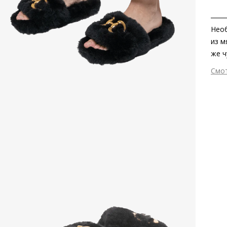
Нео
из м
же ч
золо
Смо
Вне
Вну
Мат
Мат
Тем
Выс
Тип
Фор
Вид
Заб
пер
Сез