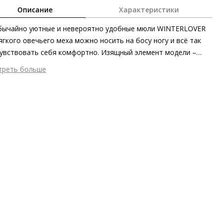
Описание
Характеристики
бычайно уютные и невероятно удобные мюли WINTERLOVER
ягкого овечьего меха можно носить на босу ногу и всё так
увствовать себя комфортно. Изящный элемент модели –
тистая декоративная цепочка на подъёме.
треть больше
шний материал
Мех
тренний материал
Текстиль
ериал
Овечья шерсть с плюшевым финишем
ериал подошвы
Синтетический полимер
пературный режим
до 0°C
ота каблука
15 мм
 каблука
Сплошная платформа
ма мыса
Открытый
 застежки
Без застёжки
ота об окружающей среде
Подошва из частично
еработанных материалов
он
Осень/зима