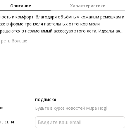
Описание
Характеристики
ность и комфорт: благодаря объёмным кожаным ремешкам и
ке в форме трензеля пастельных оттенков мюли
ращаются в незаменимый аксессуар этого лета. Идеальная
ль для стильных летних и отпускных образов.
треть больше
шний материал
Гладкая кожа
тренний материал
Натуральная кожа
ериал
Изысканная кожа ягнёнка первоклассного качества с
овым финишем
ериал подошвы
Синтетический полимер
ота каблука
20 мм
 каблука
Без каблука
ма мыса
Открытый
ПОДПИСКА
 застежки
Без застёжки
ин
Будьте в курсе новостей Мира Högl
т фурнитуры
Розовый
он
Весна/лето
Е СЕТИ
ана изготовления
Босния и Герцеговина