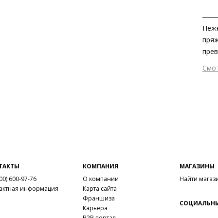
Неж
пряж
прев
моде
Смо
Вне
Вну
Мат
мат
Мат
Выс
Тип
Фор
ТАКТЫ
КОМПАНИЯ
МАГАЗИНЫ
Вид
00) 600-97-76
О компании
Найти магаз
Цве
актная информация
Карта сайта
Сез
Франшиза
СОЦИАЛЬНЫ
Стр
Карьера
B2B портал