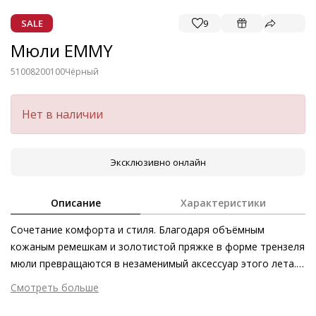
SALE
9
Мюли EMMY
51008200100
Чёрный
Нет в наличии
Эксклюзивно онлайн
Описание
Характеристики
Сочетание комфорта и стиля. Благодаря объёмным
кожаным ремешкам и золотистой пряжке в форме трензеля
мюли превращаются в незаменимый аксессуар этого лета.
Элегантная и невероятно комфортная модель стильно
Смотреть больше
дополнит летний и отпускной гардероб.
Внешний материал
Гладкая кожа