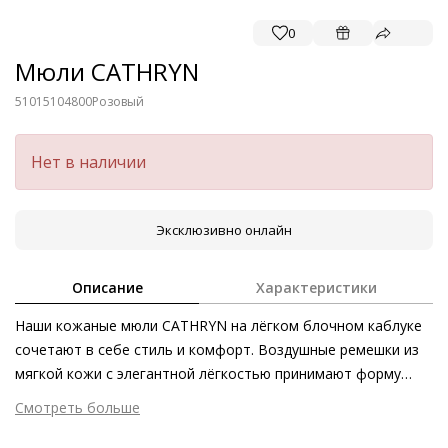
0
Мюли CATHRYN
51015104800
Розовый
Нет в наличии
Эксклюзивно онлайн
Описание
Характеристики
Наши кожаные мюли CATHRYN на лёгком блочном каблуке
сочетают в себе стиль и комфорт. Воздушные ремешки из
мягкой кожи с элегантной лёгкостью принимают форму
ноги. Модель из натуральной гладкой кожи, изготовленная
Смотреть больше
этичными методами на экологически безопасном
Внешний материал
Гладкая кожа
производстве, станет эффектным дополнением к любому