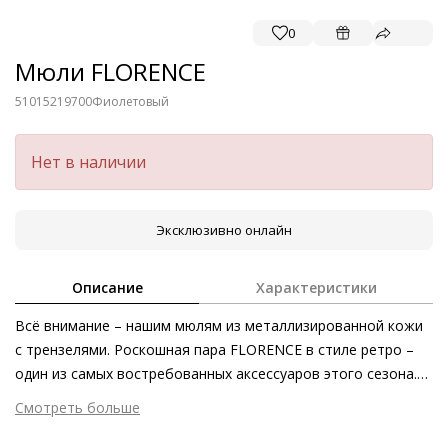
0
Мюли FLORENCE
51015219700
Фиолетовый
Нет в наличии
Эксклюзивно онлайн
Описание
Характеристики
Всё внимание – нашим мюлям из металлизированной кожи
с трензелями. Роскошная пара FLORENCE в стиле ретро –
один из самых востребованных аксессуаров этого сезона.
Сочетание переливов металлизированной кожи с
Смотреть больше
массивными декоративными элементами – залог
Внешний материал
Металлизированная кожа
экстравагантности. Несмотря на это наши невероятно