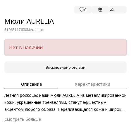
0
Мюли AURELIA
51065117600
Металлик
Нет в наличии
Эксклюзивно онлайн
Описание
Характеристики
Летняя роскошь: наши мюли AURELIA из металлизированной
кожи, украшенные трензелями, станут эффектным
акцентом любого образа. Переливающаяся кожа и широкие
блочные каблуки подчёркивают стиль ретро.
Смотреть больше
Непринуждённое изящество и высокий уровень комфорта
Внешний материал
Металлизированная кожа
сделали эти женственные мюли незаменимым аксессуаром