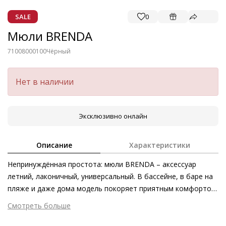
SALE
0
Мюли BRENDA
71008000100
Чёрный
Нет в наличии
Эксклюзивно онлайн
Описание
Характеристики
Непринуждённая простота: мюли BRENDA – аксессуар
летний, лаконичный, универсальный. В бассейне, в баре на
пляже и даже дома модель покоряет приятным комфортом
и минималистичным силуэтом. Ремешки с воздушной
Смотреть больше
набивкой мягко ложатся на кожу, принимая форму стопы. В
Внешний материал
Гладкая кожа
классическом чёрном или белом исполнении, а также в