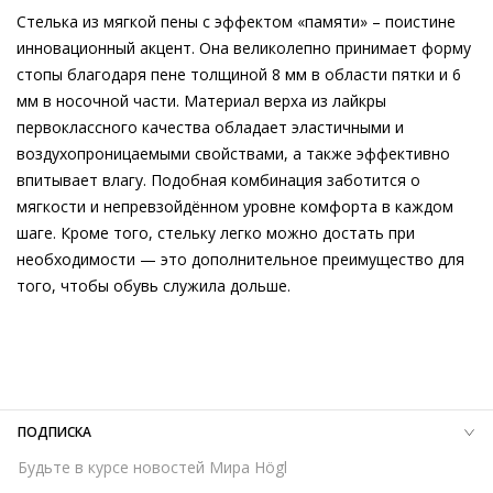
Стелька из мягкой пены с эффектом «памяти» – поистине
Подробнее о сервисе можно узнать на
dolyame.ru
инновационный акцент. Она великолепно принимает форму
стопы благодаря пене толщиной 8 мм в области пятки и 6
мм в носочной части. Материал верха из лайкры
первоклассного качества обладает эластичными и
воздухопроницаемыми свойствами, а также эффективно
впитывает влагу. Подобная комбинация заботится о
мягкости и непревзойдённом уровне комфорта в каждом
шаге. Кроме того, стельку легко можно достать при
необходимости — это дополнительное преимущество для
того, чтобы обувь служила дольше.
Внешний материал
Гладкая кожа
Внутренний материал
Натуральная кожа
Материал
Изысканная кожа ягнёнка первоклассного
качества с матовым финишем
Материал подошвы
Чрезвычайно лёгкая резиновая
ПОДПИСКА
подошва с защитой от скольжения
Будьте в курсе новостей Мира Högl
Высота каблука
10 мм