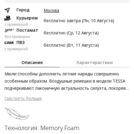
9 авг
23 авг
6 сен
20 сен
Город
Москва
4 122 ₽
4 122 ₽
4 122 ₽
4 124 ₽
Курьером
бесплатно завтра (Пн, 10 Августа)
c примеркой
Без переплат
Постамат
бесплатно (Ср, 12 Августа)
без примерки
ПВЗ
бесплатно (Вт, 11 Августа)
Долями
с примеркой
Разделите стоимость покупки
Описание
Характеристики
Заплатите сейчас только часть, а оставшееся будем
списывать каждые две недели
Мюли способны дополнить летние наряды совершенно
особенным образом. Воздушные ремешки в модели TESSA
подчёркивают лаконичную актуальность силуэта, покоряя
своей мягкостью. Расслабленно и женственно: благодаря
Смотреть больше
роскошной матовой текстуре чёрной и кремовой кожи эта
4 122 ₽ сейчас
летняя пара обладает поразительной универсальностью.
Затем по 4 122 ₽ раз в 2 недели
Перекрещивающиеся ремешки мягко принимают форму
стопы, в то время как невероятно лёгкая подошва и
Технология: Memory Foam
воздушная стелька заботятся о безупречном комфорте.