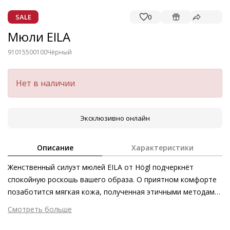
SALE
0
Мюли EILA
91015500100
Чёрный
Нет в наличии
Эксклюзивно онлайн
Описание
Характеристики
Женственный силуэт мюлей EILA от Högl подчеркнёт
спокойную роскошь вашего образа. О приятном комфорте
позаботится мягкая кожа, полученная этичными методами
на экологически безопасном производстве. Лаконичный
Смотреть больше
ремешок этой летней пары украшен эффектной
Внешний материал
Гладкая кожа
серебристой пряжкой. Миниатюрный блочный каблук