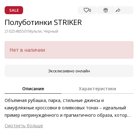
SALE
0
Полуботинки STRIKER
21025485501
Мульти, Чёрный
Нет в наличии
Эксклюзивно онлайн
Описание
Характеристики
Объёмная рубашка, парка, стильные джинсы и
камуфляжные кроссовки в оливковых тонах – идеальный
пример непринуждённого и прагматичного образа, который
сегодня крайне востребован. Этично произведённые
Смотреть больше
кроссовки с кожаной подкладкой и рифлёной массивной
Внешний материал
Текстиль
подошвой изготовлены из комбинации нейлона и кожи с