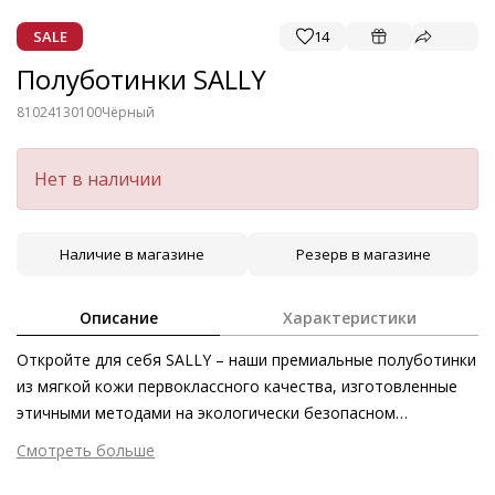
SALE
14
Полуботинки SALLY
81024130100
Чёрный
Нет в наличии
Наличие в магазине
Резерв в магазине
Описание
Характеристики
Откройте для себя SALLY – наши премиальные полуботинки
из мягкой кожи первоклассного качества, изготовленные
этичными методами на экологически безопасном
производстве в Европе. Выбирайте между элегантным
Смотреть больше
чёрным или глубоким коричневым – модель в любом из
Внешний материал
Гладкая кожа
этих оттенков дополнена стильной чёрной шнуровкой.