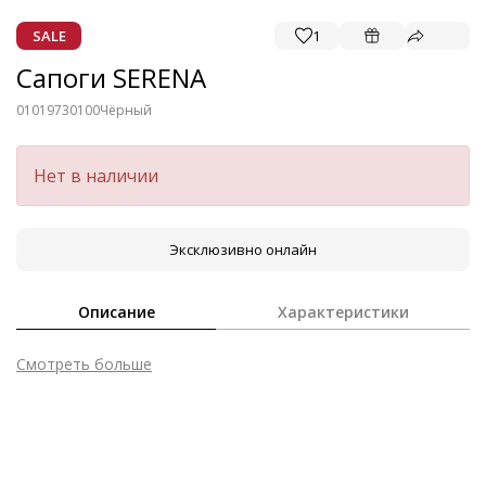
SALE
1
Сапоги SERENA
01019730100
Чёрный
Нет в наличии
Эксклюзивно онлайн
Описание
Характеристики
Смотреть больше
Внешний материал
Гладкая кожа
Внутренний материал
Микрофибра
Материал
Мягкая кожа телёнка с гладким финишем
Материал подошвы
Этиленвинилацетат (ЭВА)