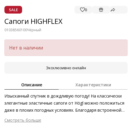
SALE
0
Сапоги HIGHFLEX
01038560100
Чёрный
Нет в наличии
Эксклюзивно онлайн
Описание
Характеристики
Изысканный спутник в дождливую погоду! На классически
элегантные эластичные сапоги от Högl можно положиться
даже в плохих погодных условиях. Благодаря встроенной
мембране Gore-Tex® модель обладает
Смотреть больше
водонепроницаемыми свойствами – таким образом
Внешний материал
Текстиль
комфорт и визуальные качества никоим образом не