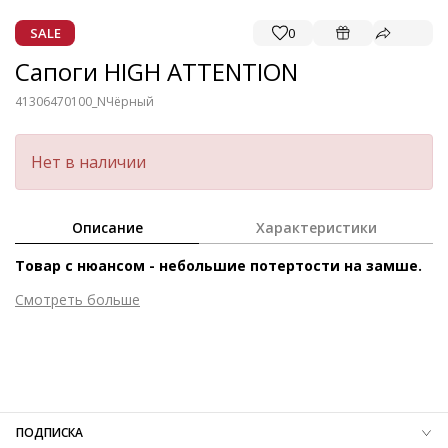
SALE
0
Сапоги HIGH ATTENTION
41306470100_N
Чёрный
Нет в наличии
Описание
Характеристики
Товар с нюансом - небольшие потертости на замше.
Смотреть больше
Внешний материал
Велюровая кожа
Внутренний материал
Фланель
Материал
Велюровая кожа телёнка с вельветовым
финишем
Материал подошвы
Синтетический полимер
ПОДПИСКА
Температурный режим
до -10°C