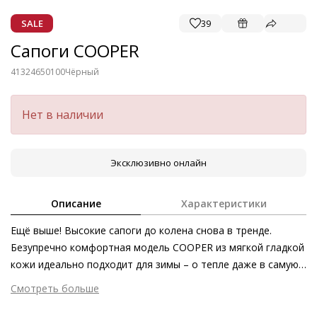
SALE
39
Сапоги COOPER
41324650100
Чёрный
Нет в наличии
Эксклюзивно онлайн
Описание
Характеристики
Ещё выше! Высокие сапоги до колена снова в тренде.
Безупречно комфортная модель COOPER из мягкой гладкой
кожи идеально подходит для зимы – о тепле даже в самую
морозную погоду позаботятся подкладка из овечьей
Смотреть больше
шерсти и профилированная подошва. В лучших традициях
Внешний материал
Гладкая кожа
Högl модель изготовлена в Европе из сертифицированной