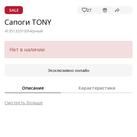
SALE
27
Сапоги TONY
41351320100
Чёрный
Нет в наличии
Эксклюзивно онлайн
Описание
Характеристики
Смотреть больше
Внешний материал
Гладкая кожа
Внутренний материал
Микрофибра
Температурный режим
до 0°C
Сезон
Осень/зима