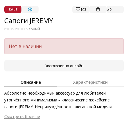
SALE
103
Сапоги JEREMY
61019350100
Чёрный
Нет в наличии
Эксклюзивно онлайн
Описание
Характеристики
Абсолютно необходимый аксессуар для любителей
утончённого минимализма – классические жокейские
сапоги JEREMY. Непринуждённость элегантной модели
подчёркивает телячья кожа первоклассного качества с
Смотреть больше
глянцевым блестящим финишем. Кожа, произведенная
Внешний материал
Гладкая кожа
этичными методами на экологически безопасном