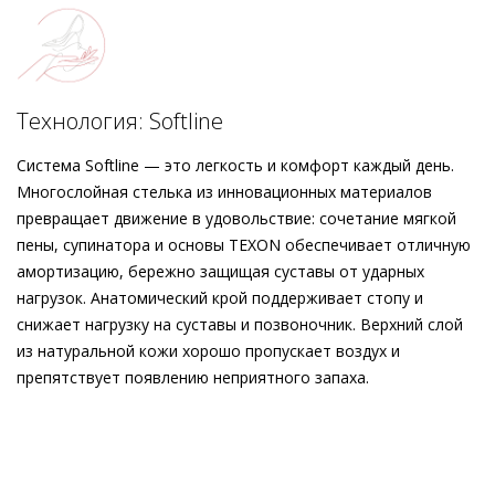
Мягкая кожаная подкладка и подошва с защитой от
скольжения заботятся о комфорте в течение всего дня.
Туфли Högl, выполненные из изысканной велюровой кожи,
доступны в классическом чёрном и карамельном оттенках.
Идеальный аксессуар для самых разных случаев!
Технология: Softline
Система Softline — это легкость и комфорт каждый день.
Многослойная стелька из инновационных материалов
превращает движение в удовольствие: сочетание мягкой
пены, супинатора и основы TEXON обеспечивает отличную
амортизацию, бережно защищая суставы от ударных
нагрузок. Анатомический крой поддерживает стопу и
снижает нагрузку на суставы и позвоночник. Верхний слой
из натуральной кожи хорошо пропускает воздух и
препятствует появлению неприятного запаха.
Внешний материал
Велюровая кожа
Внутренний материал
Натуральная кожа
Материал
Кожа козы с изысканным вельветовым
финишем