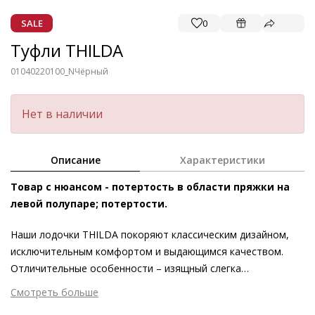
SALE
0
Туфли THILDA
01040220100_N
Чёрный
Нет в наличии
Описание
Характеристики
Товар с нюансом - потертость в области пряжки на
левой полупаре; потертости.
Наши лодочки THILDA покоряют классическим дизайном,
исключительным комфортом и выдающимся качеством.
Отличительные особенности – изящный слегка
заострённый силуэт и элегантное обрамление. Скошенный
Смотреть больше
блочный каблук подчёркивает актуальность модели.