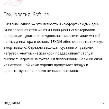
деловым костюмом, юбкой-карандашом или платьем.
Дизайн этих лодочек, изготовленных этичными методами
Подробнее о сервисе можно узнать на
dolyame.ru
на экологически безопасном производстве в Европе, столь
Технология: Softline
же элегантен, как бескомпромиссен их комфорт,
возможный благодаря стельке с воздушной набивкой и
Система Softline — это легкость и комфорт каждый день.
мягкой кожаной подкладке.
Многослойная стелька из инновационных материалов
превращает движение в удовольствие: сочетание мягкой
пены, супинатора и основы TEXON обеспечивает отличную
амортизацию, бережно защищая суставы от ударных
нагрузок. Анатомический крой поддерживает стопу и
снижает нагрузку на суставы и позвоночник. Верхний слой
из натуральной кожи хорошо пропускает воздух и
препятствует появлению неприятного запаха.
Внешний материал
Гладкая кожа
Внутренний материал
Натуральная кожа
Материал
Тонкая кожа телёнка с прозрачными деталями
Материал подошвы
Термопластичный полиуретан (TPU)
Высота каблука
50 мм
ПОДПИСКА
Тип каблука
Блочный каблук