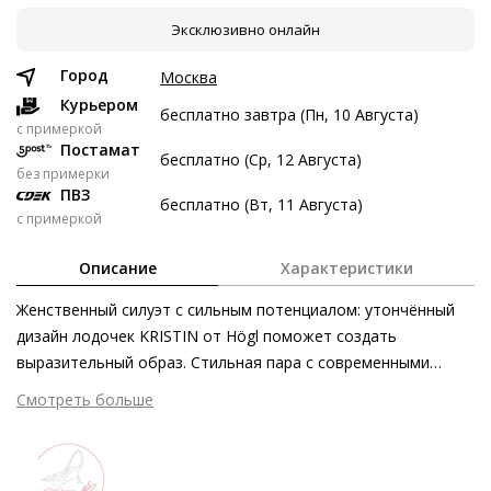
Эксклюзивно онлайн
9 авг
23 авг
6 сен
20 сен
4 647 ₽
4 647 ₽
4 647 ₽
4 649 ₽
Город
Москва
Без переплат
Курьером
бесплатно завтра (Пн, 10 Августа)
c примеркой
Постамат
бесплатно (Ср, 12 Августа)
Долями
без примерки
ПВЗ
Разделите стоимость покупки
бесплатно (Вт, 11 Августа)
с примеркой
Заплатите сейчас только часть, а оставшееся будем
списывать каждые две недели
Описание
Характеристики
Женственный силуэт с сильным потенциалом: утончённый
дизайн лодочек KRISTIN от Högl поможет создать
выразительный образ. Стильная пара с современными
4 647 ₽ сейчас
акцентами, такими как асимметричный вырез и скошенный
Смотреть больше
Затем по 4 647 ₽ раз в 2 недели
каблук, станет отличной инвестицией как для
повседневного, так и для более формального гардероба.
Сочетайте туфли из серой кожи первоклассного качества с