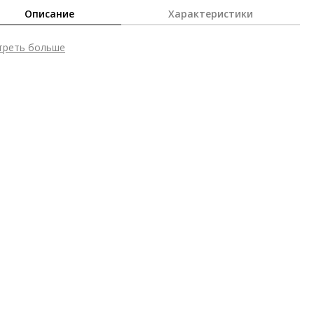
Описание
Характеристики
треть больше
шний материал
Гладкая кожа
тренний материал
Натуральная кожа
ериал
Изысканная кожа ягнёнка с гладким блестящим
ишем
ота каблука
70 мм
 каблука
Шпилька
ма мыса
Заострённый
 застежки
Без застёжки
ота об окружающей среде
Произведено в Европе
ана изготовления
Венгрия