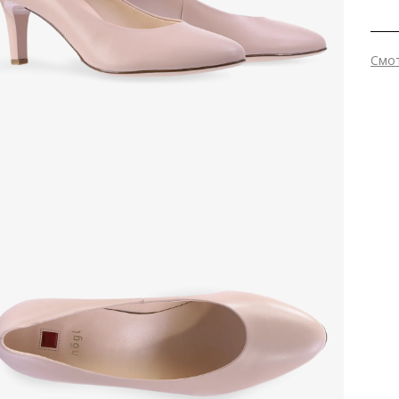
Смо
Вне
Вну
Мат
фин
Выс
Тип
Фор
Вид
Заб
Стр