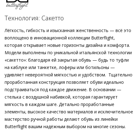
ручной работы с современными технологиями. Искусная
техника «сакетто» позволяет создавать обувь, которая
Подробнее о сервисе можно узнать на
dolyame.ru
мягко и гибко принимает форму стопы, обеспечивая
Технология: Сакетто
ощущение исключительного комфорта и невероятной
лёгкости при носке. Благодаря высококачественной
Лёгкость, гибкость и изысканная женственность — всё это
отделке долговечных материалов туфли будут радовать
воплощено в инновационной коллекции Butterflight,
вас далеко не один сезон, а потому имеют все шансы стать
которая открывает новые горизонты дизайна и комфорта.
вашей любимой парой обуви.
Модели выполнены по уникальной итальянской технологии
«сакетто»: благодаря ей закрытая обувь — будь то туфли
на каблуке или танкетке, лоферы или ботильоны —
удивляет невероятной мягкостью и удобством. Тщательно
проработанная конструкция позволяет обуви идеально
подстраиваться под каждое движение. В основании —
стелька с воздушной набивкой, которая гарантирует
мягкость в каждом шаге. Детально проработанные
элементы, высокое качество материалов и исключительное
мастерство ручной работы делают обувь из линейки
Butterflight вашим надёжным выбором на многие сезоны.
Внешний материал
Гладкая кожа