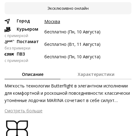
Эксклюзивно онлайн
8 авг
22 авг
5 сен
19 сен
3 597 ₽
3 597 ₽
3 597 ₽
3 599 ₽
Город
Москва
Без переплат
Курьером
бесплатно (Пн, 10 Августа)
c примеркой
Постамат
бесплатно (Вт, 11 Августа)
Долями
без примерки
ПВЗ
Разделите стоимость покупки
бесплатно (Пн, 10 Августа)
с примеркой
Заплатите сейчас только часть, а оставшееся будем
списывать каждые две недели
Описание
Характеристики
Мягкость технологии Butterflight в элегантном исполнении
для комфортной и роскошной повседневности: классически
утонённые лодочки MARINA сочетают в себе силуэт
3 597 ₽ сейчас
балеток с изящной танкеткой. Пряжка в форме трензеля
Смотреть больше
Затем по 3 597 ₽ раз в 2 недели
подчёркивает женственность этого невероятно
комфортного изделия. Модель Högl из коллекции
Butterflight – это комбинация традиционного мастерства