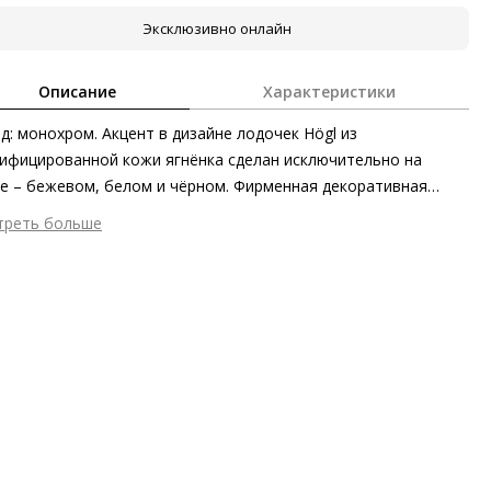
Эксклюзивно онлайн
Описание
Характеристики
д: монохром. Акцент в дизайне лодочек Högl из
ифицированной кожи ягнёнка сделан исключительно на
е – бежевом, белом и чёрном. Фирменная декоративная
ка и блочный каблук средней высоты великолепно
треть больше
еркнут элегантность вашего гардероба.
шний материал
Гладкая кожа
тренний материал
Натуральная кожа
ериал
изысканная кожа ягнёнка с матовым финишем
ериал подошвы
Синтетический полимер
ота каблука
45 мм
 каблука
Блочный каблук
ма мыса
Острый
 застежки
Без застёжки
он
Весна/лето
ана изготовления
Босния и Герцеговина