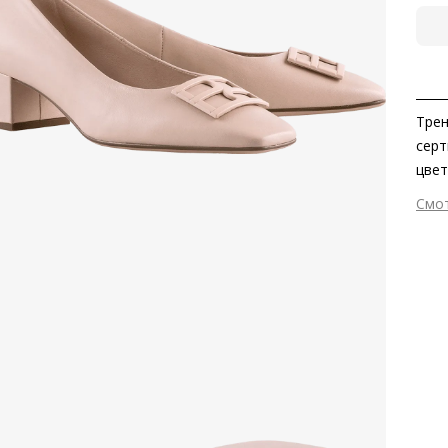
Трен
серт
цвет
пряж
Смо
подч
Вне
Вну
Мат
Мат
Выс
Тип
Фор
Вид
Сез
Стр