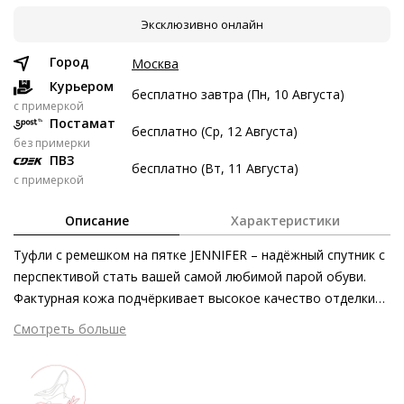
Эксклюзивно онлайн
9 авг
23 авг
6 сен
20 сен
3 597 ₽
3 597 ₽
3 597 ₽
3 599 ₽
Город
Москва
Без переплат
Курьером
бесплатно завтра (Пн, 10 Августа)
c примеркой
Постамат
бесплатно (Ср, 12 Августа)
Долями
без примерки
ПВЗ
Разделите стоимость покупки
бесплатно (Вт, 11 Августа)
с примеркой
Заплатите сейчас только часть, а оставшееся будем
списывать каждые две недели
Описание
Характеристики
Туфли с ремешком на пятке JENNIFER – надёжный спутник с
перспективой стать вашей самой любимой парой обуви.
Фактурная кожа подчёркивает высокое качество отделки
3 597 ₽ сейчас
чёрных лодочек. Актуальный декоративный элемент в
Смотреть больше
Затем по 3 597 ₽ раз в 2 недели
носочной части выступает элегантным акцентом,
скошенный блочный каблук служит современным штрихом в
классическом силуэте. Интеллектуальная технология