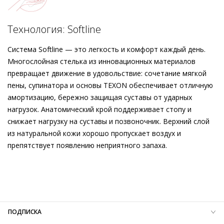
Softline заботится об устойчивости, снижает нагрузку и
обеспечивает оптимальную поддержку для безупречно
Подробнее о сервисе можно узнать на
dolyame.ru
мягкого комфорта, усиленного приятной кожаной
Технология: Softline
подкладкой. Лодочки станут удачным дополнением любого
образа для любого случая: классически универсальный
Система Softline — это легкость и комфорт каждый день.
аксессуар, изготовленный с уважением к принципам
Многослойная стелька из инновационных материалов
этичности и экологичности, будет радовать вас долгие
превращает движение в удовольствие: сочетание мягкой
годы.
пены, супинатора и основы TEXON обеспечивает отличную
амортизацию, бережно защищая суставы от ударных
нагрузок. Анатомический крой поддерживает стопу и
снижает нагрузку на суставы и позвоночник. Верхний слой
из натуральной кожи хорошо пропускает воздух и
препятствует появлению неприятного запаха.
Внешний материал
Гладкая кожа
Внутренний материал
Натуральная кожа
Материал
Мягкая телячья кожа с крупнозернистой
текстурой
Материал подошвы
Термопластичный полиуретан (TPU)
ПОДПИСКА
Высота каблука
50 мм