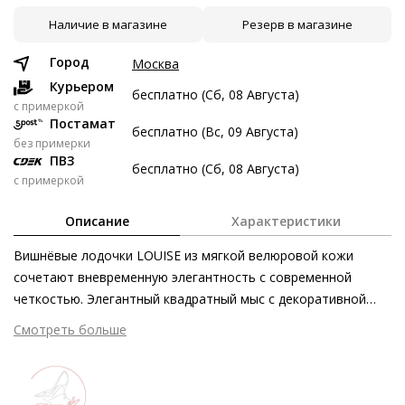
Наличие в магазине
Резерв в магазине
6 авг
20 авг
3 сен
17 сен
6 747 ₽
6 747 ₽
6 747 ₽
6 749 ₽
Город
Москва
Без переплат
Курьером
бесплатно (Сб, 08 Августа)
c примеркой
Постамат
бесплатно (Вс, 09 Августа)
Долями
без примерки
ПВЗ
Разделите стоимость покупки
бесплатно (Сб, 08 Августа)
с примеркой
Заплатите сейчас только часть, а оставшееся будем
списывать каждые две недели
Описание
Характеристики
Вишнёвые лодочки LOUISE из мягкой велюровой кожи
сочетают вневременную элегантность с современной
четкостью. Элегантный квадратный мыс с декоративной
6 747 ₽ сейчас
пряжкой придает дизайну стильную нотку. Обтянутый
Смотреть больше
Затем по 6 747 ₽ раз в 2 недели
кожей блочный каблук вместе с нескользящей подошвой
обеспечивает приятный комфорт при носке и уверенную
походку. Классические лодочки - универсальные спутники,