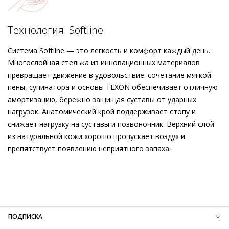
которые подходят как для делового образа, так и для
элегантного вечернего наряда. Изготовленные устойчивым
Подробнее о сервисе можно узнать на
dolyame.ru
способом в Европе, туфли Högl убеждают долговечными
Технология: Softline
материалами, точной посадкой и дизайном, который будет
сопровождать вас на протяжении многих сезонов.
Система Softline — это легкость и комфорт каждый день.
Многослойная стелька из инновационных материалов
превращает движение в удовольствие: сочетание мягкой
пены, супинатора и основы TEXON обеспечивает отличную
амортизацию, бережно защищая суставы от ударных
нагрузок. Анатомический крой поддерживает стопу и
снижает нагрузку на суставы и позвоночник. Верхний слой
из натуральной кожи хорошо пропускает воздух и
препятствует появлению неприятного запаха.
Внешний материал
Велюровая кожа
Внутренний материал
Натуральная кожа
Материал
Кожа козы с изысканным вельветовым
финишем
Материал подошвы
Термопластичный полиуретан (TPU)
ПОДПИСКА
Высота каблука
45 мм