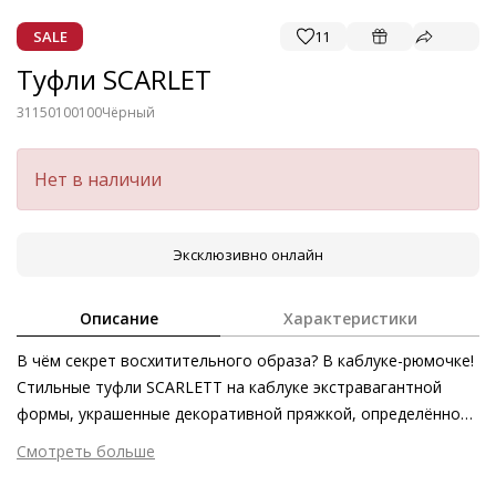
SALE
11
Туфли SCARLET
31150100100
Чёрный
Нет в наличии
Эксклюзивно онлайн
Описание
Характеристики
В чём секрет восхитительного образа? В каблуке-рюмочке!
Стильные туфли SCARLETT на каблуке экстравагантной
формы, украшенные декоративной пряжкой, определённо
обращают на себя внимание. Такие лодочки из
Смотреть больше
экологически чистой сертифицированной кожи станут
Внешний материал
Гладкая кожа
благородным дополнением к повседневным нарядам с